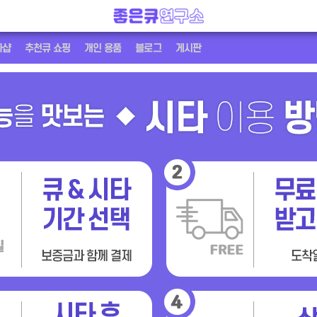
마샵
추천큐 쇼핑
개인 용품
블로그
게시판