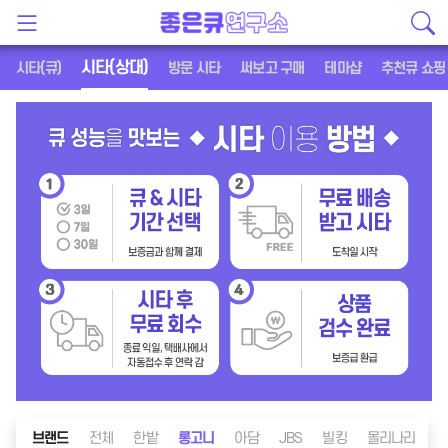
시타(상대)
시타(큐)
방문 시타
써보고 구매
테마샵
추천큐 쇼핑
브랜드
전체
한밭
롱고니
아담
JBS
빌킹
몰리나리
메