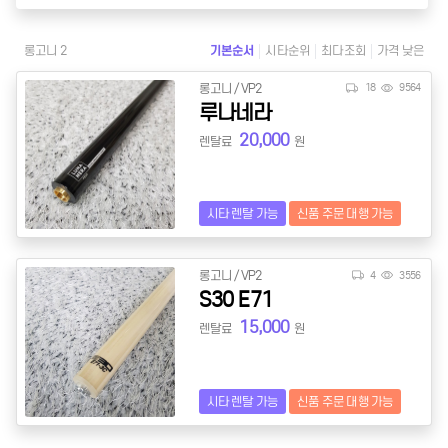
롱고니 2
기본순서
시타순위
최다조회
가격 낮은
롱고니 / VP2
18
9564
루나네라
20,000
렌탈료
원
시타 렌탈 가능
신품 주문 대행 가능
롱고니 / VP2
4
3556
S30 E71
15,000
렌탈료
원
시타 렌탈 가능
신품 주문 대행 가능