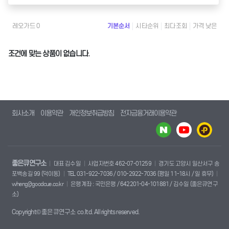
레오가드 0
기본순서
시타순위
최다조회
가격 낮은
조건에 맞는 상품이 없습니다.
회사소개
이용약관
개인정보취급방침
전자금융거래이용약관
좋은큐연구소
대표 김수일
사업자번호 462-07-01259
경기도 고양시 일산서구 송
포백송길 99 (덕이동)
TEL 031-922-7036 / 010-2922-7036 (평일 11-18시 / 일 휴무)
wheng@goodcue.co.kr
은행계좌 : 국민은행 / 642201-04-101881 / 김수일 (좋은큐연구
소)
Copyright© 좋은큐연구소 co.ltd. All rights reserved.