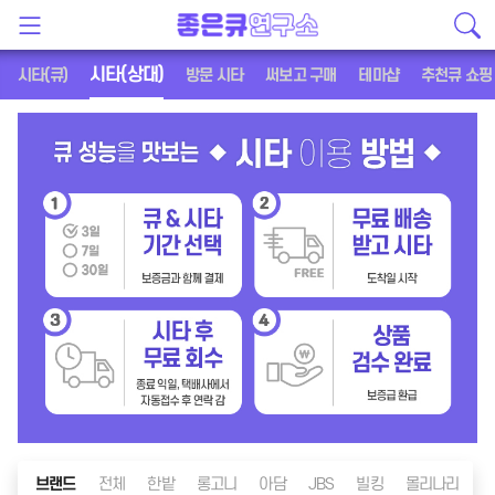
시타(상대)
시타(큐)
방문 시타
써보고 구매
테마샵
추천큐 쇼핑
브랜드
전체
한밭
롱고니
아담
JBS
빌킹
몰리나리
메