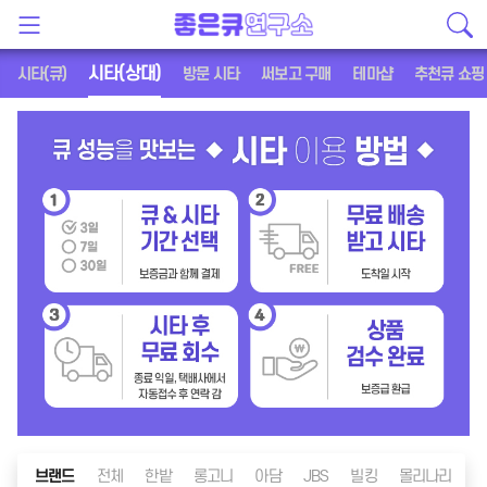
시타(상대)
시타(큐)
방문 시타
써보고 구매
테마샵
추천큐 쇼핑
브랜드
전체
한밭
롱고니
아담
JBS
빌킹
몰리나리
메