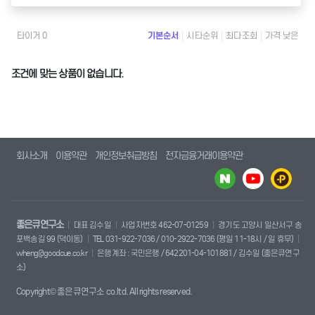
타이거 0
기본순서
시타순위
최다조회
가격 낮은
조건에 맞는 상품이 없습니다.
회사소개
이용약관
개인정보취급방침
전자금융거래이용약관
좋은큐연구소
대표 김수일
사업자번호 462-07-01259
경기도 고양시 일산서구 송
포백송길 99 (덕이동)
TEL 031-922-7036 / 010-2922-7036 (평일 11-18시 / 일 휴무)
wheng@goodcue.co.kr
은행계좌 : 국민은행 / 642201-04-101881 / 김수일 (좋은큐연구
소)
Copyright© 좋은큐연구소 co.ltd. All rights reserved.