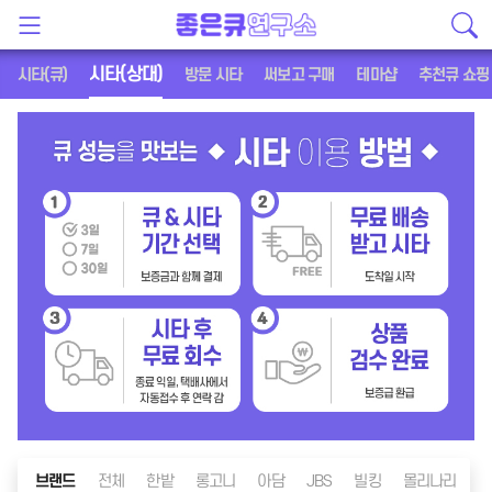
시타(상대)
시타(큐)
방문 시타
써보고 구매
테마샵
추천큐 쇼핑
브랜드
전체
한밭
롱고니
아담
JBS
빌킹
몰리나리
메