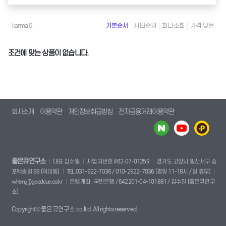
karma 0
기본순서
시타순위
최다조회
가격 낮은
조건에 맞는 상품이 없습니다.
회사소개
이용약관
개인정보취급방침
전자금융거래이용약관
좋은큐연구소
대표 김수일
사업자번호 462-07-01259
경기도 고양시 일산서구 송
포백송길 99 (덕이동)
TEL 031-922-7036 / 010-2922-7036 (평일 11-18시 / 일 휴무)
wheng@goodcue.co.kr
은행계좌 : 국민은행 / 642201-04-101881 / 김수일 (좋은큐연구
소)
Copyright© 좋은큐연구소 co.ltd. All rights reserved.